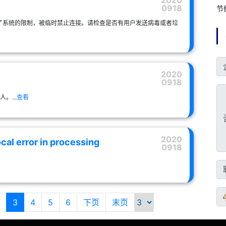
2020
0918
节
，超过了系统的限制，被临时禁止连接。请检查是否有用户发送病毒或者垃
2020
0918
。...
查看
2020
cal error in processing
0918
3
4
5
6
下页
末页